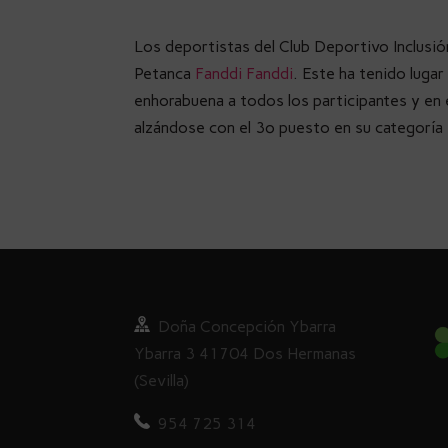
Los deportistas del Club Deportivo Inclusi
Petanca
Fanddi Fanddi
. Este ha tenido lugar
enhorabuena a todos los participantes y en 
alzándose con el 3º puesto en su categoría
Doña
Concepción Ybarra
Ybarra
3
41704 Dos Hermanas
(Sevilla)
954 725 314