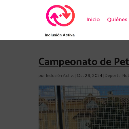
Inicio
Quiénes
Campeonato de Pet
por
Inclusión Activa
|
Oct 28, 2024
|
Deporte
,
Not