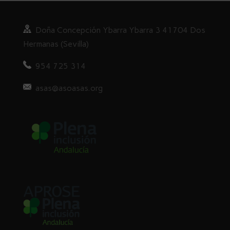
Doña
Concepción Ybarra Ybarra
3
41704 Dos
Hermanas (Sevilla)
954 725 314
asas@asoasas.org