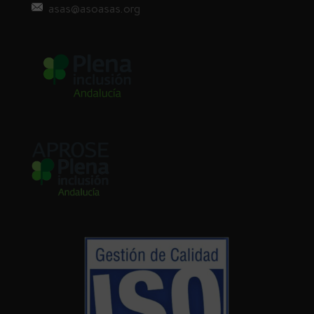
asas@asoasas.org