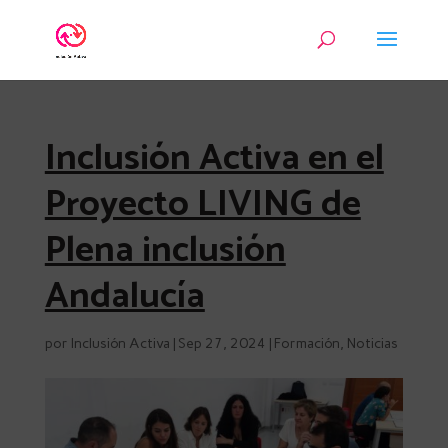
Inclusión Activa en el
Proyecto LIVING de
Plena inclusión
Andalucía
por
Inclusión Activa
|
Sep 27, 2024
|
Formación
,
Noticias