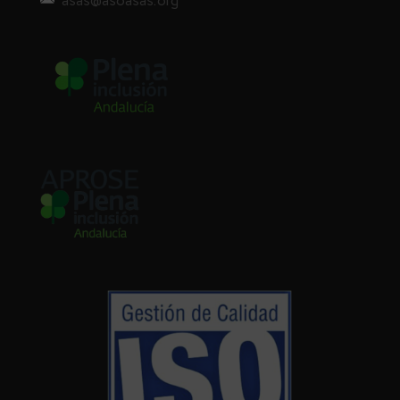
asas@asoasas.org