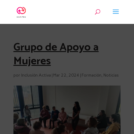
Grupo de Apoyo a
Mujeres
por
Inclusión Activa
|
Mar 22, 2024
|
Formación
,
Noticias