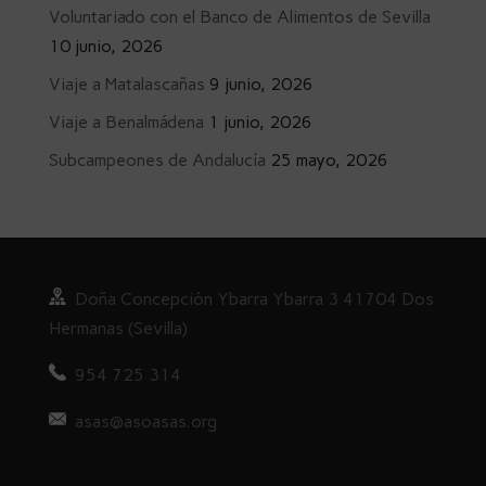
Voluntariado con el Banco de Alimentos de Sevilla
10 junio, 2026
Viaje a Matalascañas
9 junio, 2026
Viaje a Benalmádena
1 junio, 2026
Subcampeones de Andalucía
25 mayo, 2026
Doña
Concepción Ybarra Ybarra
3
41704 Dos
Hermanas (Sevilla)
954 725 314
asas@asoasas.org