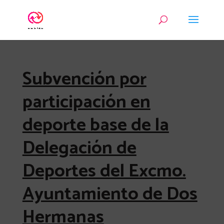
Subvención por
participación en
deporte base de la
Delegación de
Deportes del Excmo.
Ayuntamiento de Dos
Hermanas