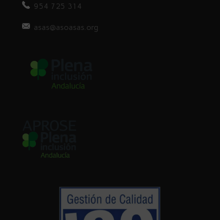
954 725 314
asas@asoasas.org