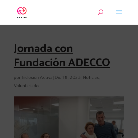
Jornada con
Fundación ADECCO
por
Inclusión Activa
|
Dic 18, 2023
|
Noticias
,
Voluntariado