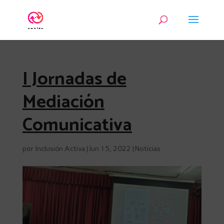
I Jornadas de
Mediación
Comunicativa
por
Inclusión Activa
|
Jun 15, 2022
|
Noticias