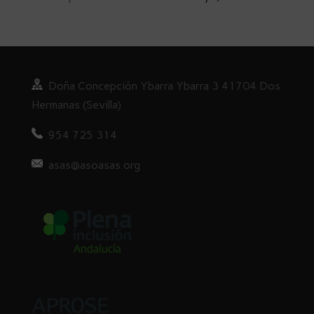
Doña
Concepción Ybarra Ybarra
3
41704 Dos
Hermanas (Sevilla)
954 725 314
asas@asoasas.org