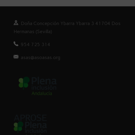
Doña
Concepción Ybarra Ybarra
3
41704 Dos
Hermanas (Sevilla)
954 725 314
asas@asoasas.org