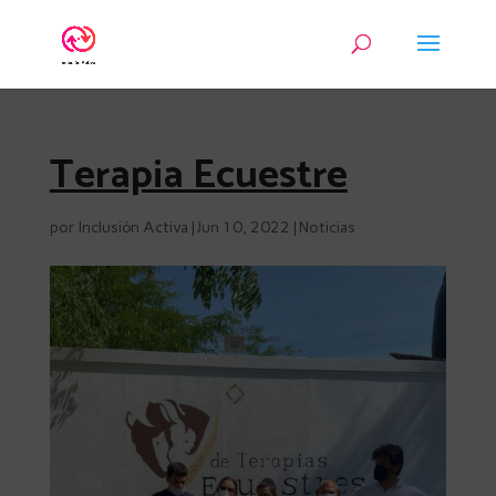
Terapia Ecuestre
por
Inclusión Activa
|
Jun 10, 2022
|
Noticias