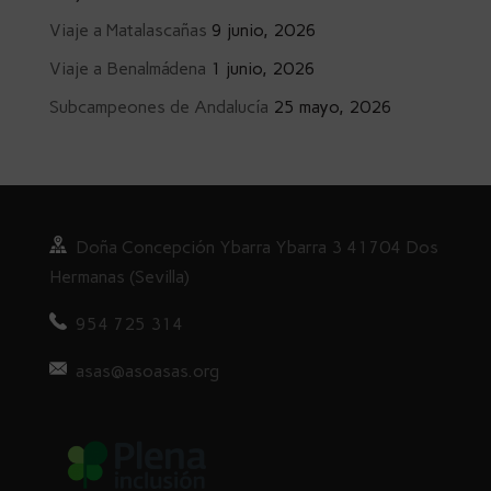
Viaje a Matalascañas
9 junio, 2026
Viaje a Benalmádena
1 junio, 2026
Subcampeones de Andalucía
25 mayo, 2026
Doña
Concepción Ybarra Ybarra
3
41704 Dos
Hermanas (Sevilla)
954 725 314
asas@asoasas.org