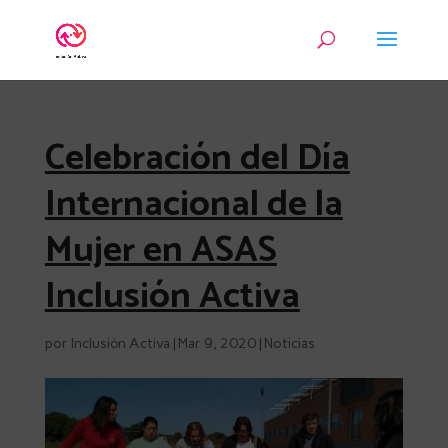
Celebración del Día
Internacional de la
Mujer en ASAS
Inclusión Activa
por
Inclusión Activa
|
Mar 9, 2020
|
Noticias