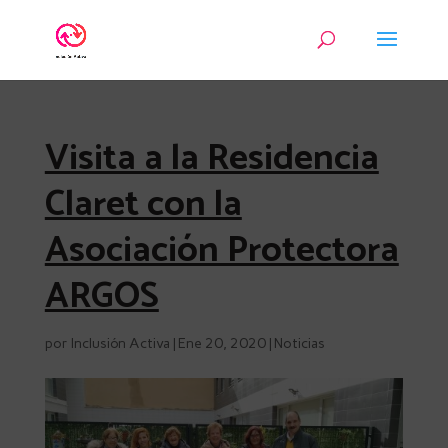
Visita a la Residencia
Claret con la
Asociación Protectora
ARGOS
por
Inclusión Activa
|
Ene 20, 2020
|
Noticias