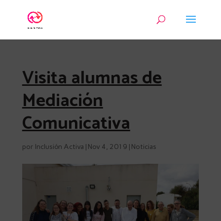
Visita alumnas de
Mediación
Comunicativa
por
Inclusión Activa
|
Nov 4, 2019
|
Noticias