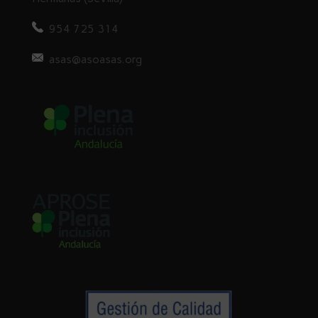
954 725 314
asas@asoasas.org